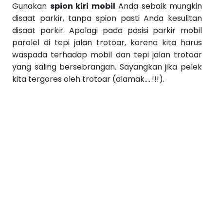
S
Gunakan
spion kiri mobil
Anda sebaik mungkin
e
disaat parkir, tanpa spion pasti Anda kesulitan
b
el
disaat parkir. Apalagi pada posisi parkir mobil
u
paralel di tepi jalan trotoar, karena kita harus
m
n
waspada terhadap mobil dan tepi jalan trotoar
y
a
yang saling bersebrangan. Sayangkan jika pelek
››
kita tergores oleh trotoar (alamak.....!!!).