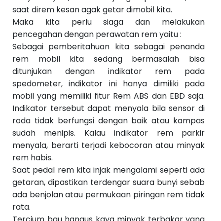
S
saat direm kesan agak getar dimobil kita.
e
b
Maka kita perlu siaga dan melakukan
el
pencegahan dengan perawatan rem yaitu :
u
m
Sebagai pemberitahuan kita sebagai penanda
n
rem mobil kita sedang bermasalah bisa
y
a
ditunjukan dengan indikator rem pada
››
spedometer, indikator ini hanya dimiliki pada
mobil yang memiliki fitur Rem ABS dan EBD saja.
Indikator tersebut dapat menyala bila sensor di
roda tidak berfungsi dengan baik atau kampas
sudah menipis. Kalau indikator rem parkir
menyala, berarti terjadi kebocoran atau minyak
rem habis.
Saat pedal rem kita injak mengalami seperti ada
getaran, dipastikan terdengar suara bunyi sebab
ada benjolan atau permukaan piringan rem tidak
rata.
Tercium bau hangus kaya minyak terbakar yang