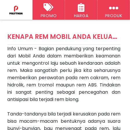
PROMO
HARGA
PRODUK
‹‹
H
A
o
KENAPA REM MOBIL ANDA KELUAR BUNYI
r
ti
e
Info Umum - Bagian pendukung yang terpenting
k
e
dari Mobil Anda dalam memberikan keamanan
l
S
untuk mengontrol laju sebuah kendaraan adalah
e
rem. Maka sangatlah perlu jika kita seharusnya
l
a
memberikan perawatan pada rem cakram, rem
n
hidrolik, rem tromol maupun
rem ABS
. Tindakan
j
u
ini sangat penting sebagai pencegahan dan
t
antisipasi bila terjadi rem blong.
n
y
a
A
Tanda-tandanya bila terjadi kerusakan pada rem
rt
bisa macam-macam bentuknya adanya suara
ik
el
bunyi-bunyian, bau menyengat pada rem, lalu