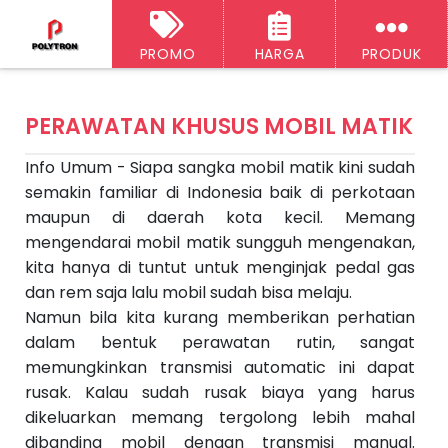
PROMO
HARGA
PRODUK
‹‹
H
A
o
PERAWATAN KHUSUS MOBIL MATIK
r
ti
e
Info Umum - Siapa sangka mobil matik kini sudah
k
e
semakin familiar di Indonesia baik di perkotaan
l
S
maupun di daerah kota kecil. Memang
e
mengendarai mobil matik sungguh mengenakan,
l
a
kita hanya di tuntut untuk menginjak pedal gas
n
dan rem saja lalu mobil sudah bisa melaju.
j
u
Namun bila kita kurang memberikan perhatian
t
dalam bentuk perawatan rutin, sangat
n
y
memungkinkan transmisi automatic ini dapat
a
A
rusak. Kalau sudah rusak biaya yang harus
rt
dikeluarkan memang tergolong lebih mahal
ik
el
dibanding mobil dengan transmisi manual.