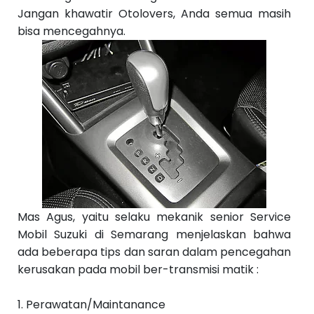
S
Jangan khawatir Otolovers, Anda semua masih
e
b
bisa mencegahnya.
el
u
m
n
y
a
››
Mas Agus, yaitu selaku mekanik senior Service
Mobil Suzuki di Semarang
menjelaskan bahwa
ada beberapa tips dan saran dalam pencegahan
kerusakan pada mobil ber-transmisi matik :
1. Perawatan/Maintanance