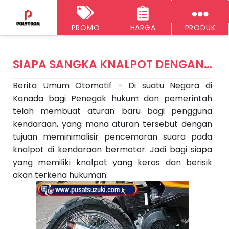
PROMO
HARGA
PRODUK
‹‹
H
A
o
SIAPA SANGKA KNALPOT DENGAN SUARA KERAS AKAN TERKENA HUKUMAN
r
ti
e
Berita Umum Otomotif
- Di suatu Negara di
k
e
Kanada bagi Penegak hukum dan pemerintah
l
S
telah membuat aturan baru bagi pengguna
e
kendaraan, yang mana aturan tersebut dengan
l
a
tujuan meminimalisir pencemaran suara pada
n
knalpot di kendaraan bermotor. Jadi bagi siapa
j
u
yang memiliki knalpot yang keras dan berisik
t
akan terkena hukuman.
n
y
a
A
rt
ik
el