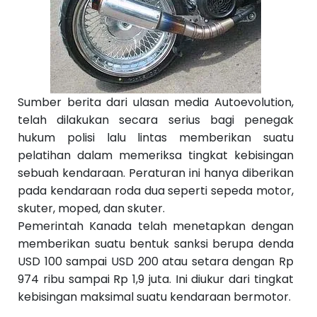
S
e
b
el
u
m
n
y
a
Sumber berita dari ulasan media Autoevolution,
››
telah dilakukan secara serius bagi penegak
hukum polisi lalu lintas memberikan suatu
pelatihan dalam memeriksa tingkat kebisingan
sebuah kendaraan. Peraturan ini hanya diberikan
pada kendaraan roda dua seperti sepeda motor,
skuter, moped, dan skuter.
Pemerintah Kanada telah menetapkan dengan
memberikan suatu bentuk sanksi berupa denda
USD 100 sampai USD 200 atau setara dengan Rp
974 ribu sampai Rp 1,9 juta. Ini diukur dari tingkat
kebisingan maksimal suatu kendaraan bermotor.