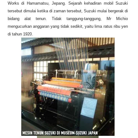
S
Works di Hamamatsu, Jepang. Sejarah kehadiran mobil Suzuki
e
tersebut dimulai ketika di zaman tersebut, Suzuki mulai bergerak di
b
el
bidang alat tenun. Tidak tanggung-tanggung, Mr Michio
u
m
mengucurkan anggaran yang tidak sedikit, yaitu lima ratus ribu yen
n
di tahun 1920.
y
a
››