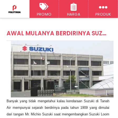
PROMO
HARGA
PRODUK
‹‹
H
A
o
AWAL MULANYA BERDIRINYA SUZUKI
r
ti
e
k
e
l
S
e
l
a
n
j
u
t
n
y
a
Banyak yang tidak mengetahui kalau kendaraan Suzuki di Tanah
A
rt
Air mempunyai sejarah berdirinya pada tahun 1909 yang dimulai
ik
dari tangan Mr. Michio Suzuki saat mengembangkan Suzuki Loom
el