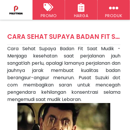
PROMO
HARGA
PRODUK
‹‹
H
A
o
CARA SEHAT SUPAYA BADAN FIT SAAT MUDIK
r
ti
e
Cara Sehat Supaya Badan Fit Saat Mudik -
k
e
Menjaga kesehatan saat perjalanan jauh
l
S
sangatlah perlu, apalagi lamanya perjalanan dan
e
jauhnya jarak membuat kualitas badan
l
a
berangsur-angsur menurun. Pusat Suzuki dot
n
com membagikan saran untuk mencegah
j
u
pengendara kehilangan konsentrasi selama
t
mengemudi saat mudik Lebaran.
n
y
a
A
rt
ik
el