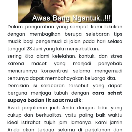
S
e
b
el
u
m
Dalam pengarahan yang sempat kami lakukan
n
dengan membagikan berupa selebaran tips
y
a
mudik bagi pengemudi di jalan pada hari selasa
››
tanggal 23 Juni yang lalu menyebutkan,..
sering Kita alami kelelahan, kantuk, dan stres
karena macet yang menjadi penyebab
menurunnya konsentrasi selama mengemudi
tentunya dapat membahayakan keluarga kita.
Demikian isi selebaran tersebut yang dapat
berguna menjaga tubuh dengan
cara sehat
supaya badan fit saat mudik
:
Awali perjalanan jauh Anda dengan tidur yang
cukup dan berkualitas, yaitu paling baik waktu
ideal istirahat tujuh jam lamanya. Kami jamin
Anda akan terjaga selama di perjalanan dan