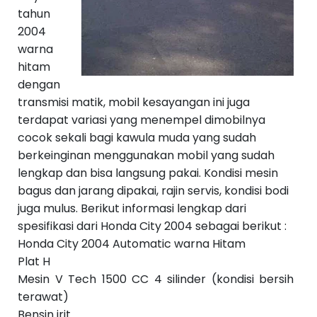
S
tahun
e
b
2004
el
warna
u
m
hitam
n
dengan
y
a
transmisi matik, mobil kesayangan ini juga
››
terdapat variasi yang menempel dimobilnya
cocok sekali bagi kawula muda yang sudah
berkeinginan menggunakan mobil yang sudah
lengkap dan bisa langsung pakai. Kondisi mesin
bagus dan jarang dipakai, rajin servis, kondisi bodi
juga mulus. Berikut informasi lengkap dari
spesifikasi dari Honda City 2004 sebagai berikut :
Honda City 2004 Automatic warna Hitam
Plat H
Mesin V Tech 1500 CC 4 silinder (kondisi bersih
terawat)
Bensin irit