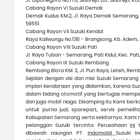
Jl. Diponegoro No.170, Sidorejo Lor, Sidorejo, 
Cabang Rayon VI Suzuki Demak
Demak Kudus KM.2, Jl. Raya Demak Semarang,
59551
Cabang Rayon VII Suzuki Kendal
Raya Kaliwungu No.136 - Brangsong, Kb. Adem, 
Cabang Rayon VIII Suzuki Pati
Jl. Raya Tuban - Semarang, Pati Kidul, Kec. Pa
Cabang Rayon IX Suzuki Rembang
Rembang Blora KM. 2, Jl. Puri Raya, Leteh, R
Sejalan dengan visi dan misi Suzuki Semara
impian kendaraan yang diidamkan, karena Suz
dalam bidang otomotif yang bertugas memp
dan juga mobil niaga. Disamping itu Kami be
untuk purna jual, sparepart, servis pemel
Kabupaten Semarang serta sekitarnya. Kami m
pelanggan Suzuki tercinta. Perusahaan
ini
t
dibawah naungan PT.
Indomobil
Suzuki I