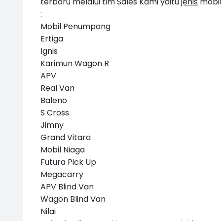
terbaru melalui tim Sales Kami yaitu
jenis
mobil
:
Mobil Penumpang
Ertiga
Ignis
Karimun Wagon R
APV
Real Van
Baleno
S Cross
Jimny
Grand Vitara
Mobil Niaga
Futura Pick Up
Megacarry
APV Blind Van
Wagon Blind Van
Nilai