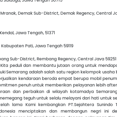
Kota Salatiga, Jawa Tengah 50715
 Mranak, Demak Sub-District, Demak Regency, Central J
Kendal, Jawa Tengah, 51371
ti, Kabupaten Pati, Jawa Tengah 59119
embang Sub-District, Rembang Regency, Central Java 5925
ng Kita peduli dan membantu jutaan orang untuk mendap
uki
Semarang adalah salah satu region kelompok usaha 
erjualkan kendaraan beroda empat berupa mobil penu
rkomitmen penuh untuk memberikan pelayanan lebih after
iharaan dan perbaikan di wilayah kotamadya Semaran
emegang teguh untuk selalu melayani dari hati untuk se
elah lama Kami kembangkan PT.Sejahtera Sunindo 
ndonesia menciptakan dan membangun negri ini d