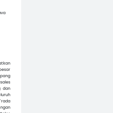
ava
1
atkan
besar
mpang
sales
g dan
luruh
Trada
engan