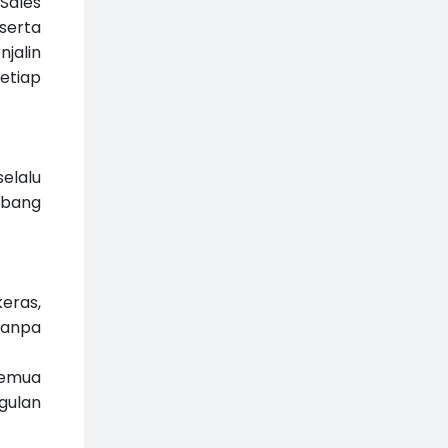
Sales
serta
jalin
etiap
elalu
abang
eras,
tanpa
semua
gulan