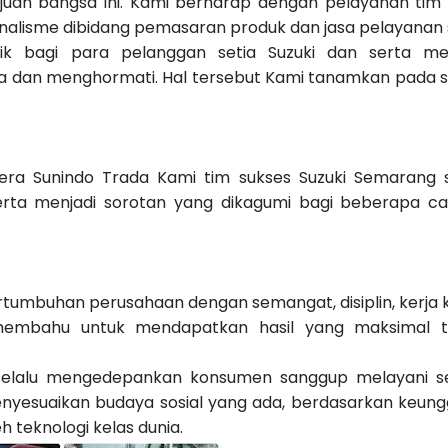
an bangsa ini. Kami berharap dengan pelayanan tim 
nalisme dibidang pemasaran produk dan jasa pelayanan 
 bagi para pelanggan setia Suzuki dan serta men
a dan menghormati. Hal tersebut Kami tanamkan pada s
ra Sunindo Trada Kami tim sukses Suzuki Semarang s
erta menjadi sorotan yang dikagumi bagi beberapa c
rtumbuhan perusahaan dengan semangat, disiplin, kerja k
-membahu untuk mendapatkan hasil yang maksimal 
 selalu mengedepankan konsumen sanggup melayani 
nyesuaikan budaya sosial yang ada, berdasarkan keung
 teknologi kelas dunia.