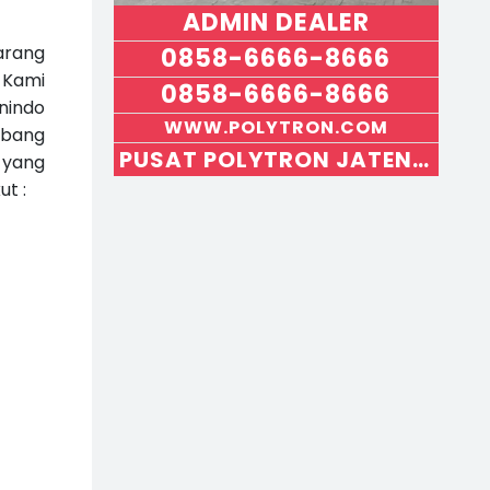
rt
ADMIN DEALER
ik
el
arang
0858-6666-8666
S
e
 Kami
0858-6666-8666
b
nindo
el
WWW.POLYTRON.COM
u
cabang
m
PUSAT POLYTRON JATENG DIY
 yang
n
y
t :
a
››