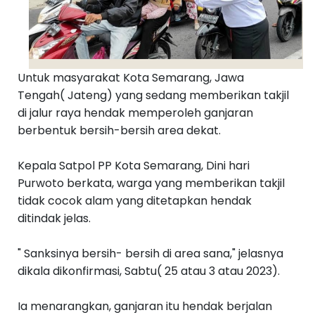
S
e
b
el
u
m
n
Untuk masyarakat Kota Semarang, Jawa
y
Tengah( Jateng) yang sedang memberikan takjil
a
››
di jalur raya hendak memperoleh ganjaran
berbentuk bersih-bersih area dekat.
Kepala Satpol PP Kota Semarang, Dini hari
Purwoto berkata, warga yang memberikan takjil
tidak cocok alam yang ditetapkan hendak
ditindak jelas.
" Sanksinya bersih- bersih di area sana," jelasnya
dikala dikonfirmasi, Sabtu( 25 atau 3 atau 2023).
Ia menarangkan, ganjaran itu hendak berjalan