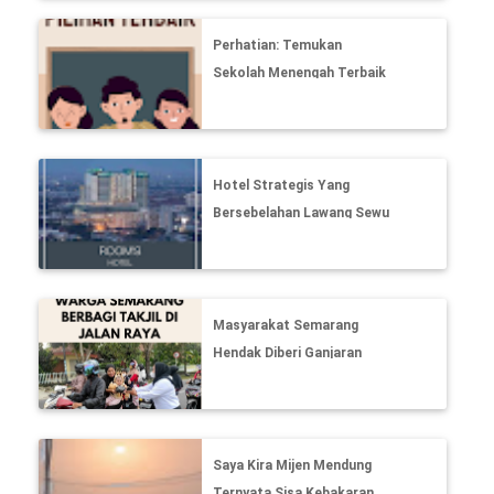
Perhatian: Temukan
Sekolah Menengah Terbaik
di Jawa Tengah!
Hotel Strategis Yang
Bersebelahan Lawang Sewu
dan DP Mall Menjadi Buruan
Backpacker
Masyarakat Semarang
Hendak Diberi Ganjaran
Bersih-bersih bila Sedang
Memberikan Takjil di Jalur
Jalan Raya
Saya Kira Mijen Mendung
Ternyata Sisa Kebakaran