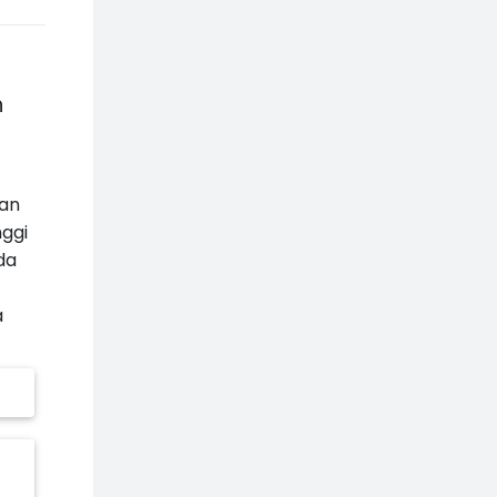
h
tan
nggi
da
a