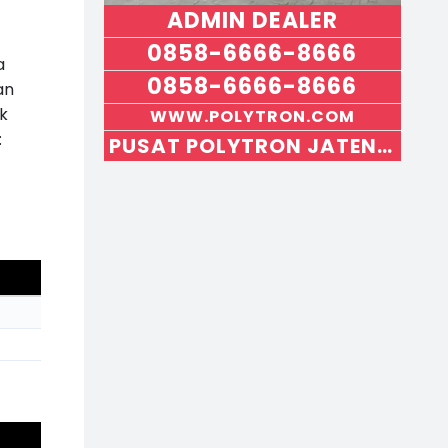
rt
ADMIN DEALER
ik
el
0858-6666-8666
S
a
e
0858-6666-8666
b
an
el
k
WWW.POLYTRON.COM
u
m
:
PUSAT POLYTRON JATENG DIY
n
y
a
››