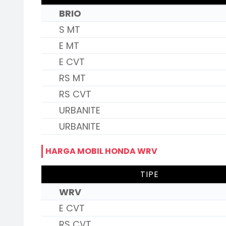
BRIO
S MT
E MT
E CVT
RS MT
RS CVT
URBANITE
URBANITE
HARGA MOBIL HONDA WRV
TIPE
WRV
E CVT
RS CVT