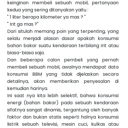
S
keinginan membeli sebuah mobil, pertanyaan
e
kedua yang sering ditanyakan yaitu :
b
el
" 1 liter berapa kilometer ya mas ? "
u
" Irit ga mas ?"
m
n
Dari situlah memang poin yang terpenting, yang
y
selalu menjadi alasan dasar apakah konsumsi
a
››
bahan bakar suatu kendaraan terbilang irit atau
biasa-biasa saja.
Dan beberapa calon pembeli yang pernah
membeli sebuah mobil, awalnya mendapat data
konsumsi BBM yang tidak dijelaskan secara
detailnya, akan memberikan penyesalan di
kemudian harinya.
Ini saat nya kita lebih selektif, bahwa konsumsi
energi (bahan bakar) pada sebuah kendaraan
sifatnya sangat dinamis, tergantung oleh banyak
faktor dan bukan statis seperti halnya konsumsi
listrik sebuah televisi, mesin cuci, kulkas atau