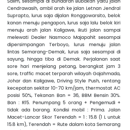
Salim, sesampai di bundaran Bubakan yaitu jalan
Cendrawasih, ambil arah ke jalan Letnan Jendral
Suprapto, lurus saja dijalan Ronggowarsito, belok
kanan menuju pengapon, lurus saja lalu belok kiri
menuju arah jalan Kaligawe, ikuti jalan sampai
melewati Dealer Nasmoco Majapahit sesampai
dipersimpangan Terboyo, lurus menuju jalan
lintas Semarang-Demak, lurus saja sesampai di
sayung, hingga tiba di Demak. Perjalanan saat
sore hari menjelang petang, berangkat jam 3
sore, traffic macet terparah wilayah Gajahmada,
Johar dan Kaligawe, Driving Style Push, rentang
kecepatan sekitar 10-70 km/jam, thermostat AC
posisi 50%, Tekanan Ban = 36, BBM Bensin 30%.
Ban : R15. Penumpang 5 orang + Pengemudi +
tidak ada barang. Kondisi mobil : Prima. Jalan
Macet-Lancar Skor Terendah = 1 : 15.8 (1 L untuk
15.8 km), Terendah = Rute dalam kota Semarang