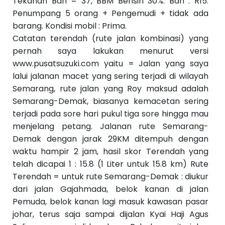
Tekanan Ban = 37, BBM Bensin 30%. Ban : R15.
Penumpang 5 orang + Pengemudi + tidak ada
barang. Kondisi mobil : Prima.
Catatan terendah (rute jalan kombinasi) yang
pernah saya lakukan menurut versi
www.pusatsuzuki.com yaitu = Jalan yang saya
lalui jalanan macet yang sering terjadi di wilayah
Semarang, rute jalan yang Roy maksud adalah
Semarang-Demak, biasanya kemacetan sering
terjadi pada sore hari pukul tiga sore hingga mau
menjelang petang. Jalanan rute Semarang-
Demak dengan jarak 29KM ditempuh dengan
waktu hampir 2 jam, hasil skor Terendah yang
telah dicapai 1 : 15.8 (1 Liter untuk 15.8 km) Rute
Terendah = untuk rute Semarang-Demak : diukur
dari jalan Gajahmada, belok kanan di jalan
Pemuda, belok kanan lagi masuk kawasan pasar
johar, terus saja sampai dijalan Kyai Haji Agus