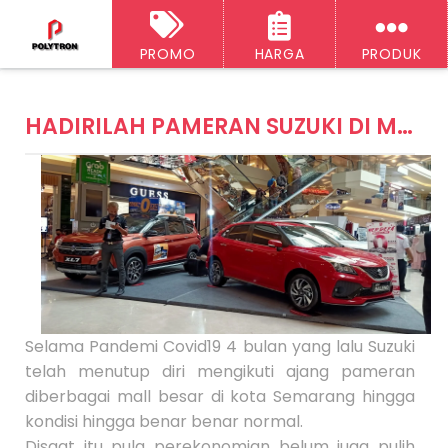
PROMO
HARGA
PRODUK
‹‹
H
A
o
HADIRILAH PAMERAN SUZUKI DI MALL PARAGON SEMARANG
r
ti
e
k
e
l
S
e
l
a
n
j
u
t
n
Selama Pandemi Covid19 4 bulan yang lalu Suzuki
y
telah menutup diri mengikuti ajang pameran
a
A
diberbagai mall besar di kota Semarang hingga
rt
kondisi hingga benar benar normal.
ik
el
Disaat itu pula perekonomian belum juga pulih