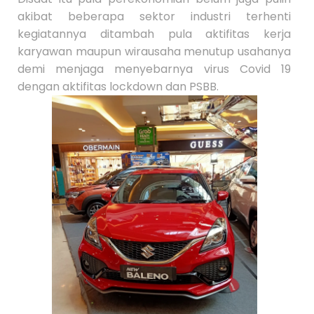
S
e
akibat beberapa sektor industri terhenti
b
kegiatannya ditambah pula aktifitas kerja
el
u
karyawan maupun wirausaha menutup usahanya
m
demi menjaga menyebarnya virus Covid 19
n
y
dengan aktifitas lockdown dan PSBB.
a
››