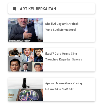
ARTIKEL BERKAITAN
Khalil Al Daylami: Arsitek
Yang Suci Mengadopsi
Peran Sebagai Ayah
Ikuti 7 Cara Orang Cina
Tionghoa Kaya dan Sukses
Apakah Memelihara Kucing
Hitam Bikin Sial? Film
"Lucky" Trailer ini punya
Jawab-nya