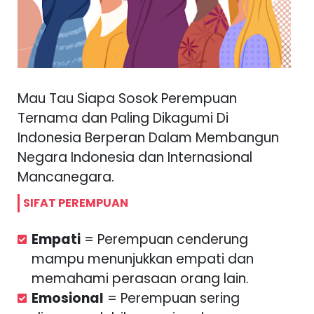
S
e
b
el
u
m
n
y
a
Mau Tau Siapa Sosok Perempuan
››
Ternama dan Paling Dikagumi Di
SI
Indonesia Berperan Dalam Membangun
Negara Indonesia dan Internasional
Mancanegara.
SIFAT PEREMPUAN
Empati
= Perempuan cenderung
mampu menunjukkan empati dan
memahami perasaan orang lain.
Emosional
= Perempuan sering