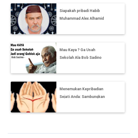
Siapakah pribadi Habib
Muhammad Alex Alhamid
yang banyak memasang
fotonya di status
Whatsapp?
Mau Kaya ? Ga Usah
Sekolah Ala Bob Sadino
Menemukan Kepribadian
Sejati Anda: Sambungkan
Telapak Tangan Anda, Garis
Mana yang Cocok?