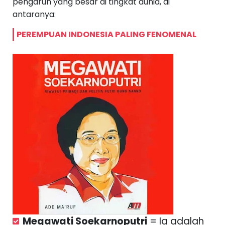
pengaruh yang besar di tingkat dunia, di
antaranya:
PEREMPUAN INDONESIA PALING FENOMENAL
Megawati Soekarnoputri
= Ia adalah