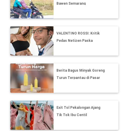
Bawen Semarang
VALENTINO ROSSI: Kritik
Pedas Netizen Paska
Kehamilan Francesca Sofia
Novello
Berita Bagus Minyak Goreng
Turun Terpantau di Pasar
dan Indomaret Alfamart
Exit Tol Pekalongan Ajang
Tik Tok Ibu Centil