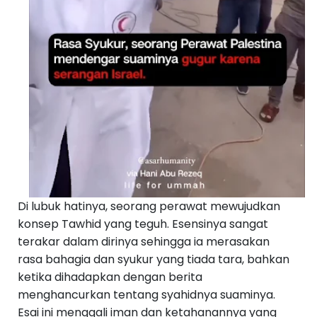
S
e
b
el
u
m
n
y
a
››
Di lubuk hatinya, seorang perawat mewujudkan
konsep Tawhid yang teguh. Esensinya sangat
terakar dalam dirinya sehingga ia merasakan
rasa bahagia dan syukur yang tiada tara, bahkan
ketika dihadapkan dengan berita
menghancurkan tentang syahidnya suaminya.
Esai ini menggali iman dan ketahanannya yang