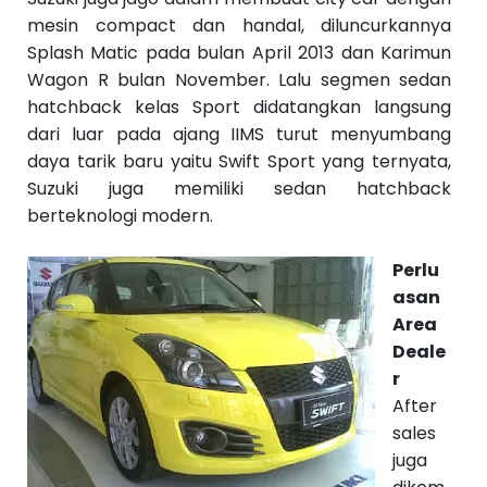
mesin compact dan handal, diluncurkannya
Splash Matic pada bulan April 2013 dan
Karimun
Wagon R
bulan November. Lalu segmen sedan
hatchback kelas Sport didatangkan langsung
dari luar pada ajang IIMS turut menyumbang
daya tarik baru yaitu
Swift Sport
yang ternyata,
Suzuki juga memiliki sedan hatchback
berteknologi modern.
Perlu
asan
Area
Deale
r
‪After
sales
juga