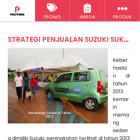
PROMO
HARGA
PRODUK
‹‹
H
A
o
STRATEGI PENJUALAN SUZUKI SUKSES DI TAHUN 2013
r
ti
e
k
e
Keber
l
S
hasila
e
n di
l
a
tahun
n
2013
j
u
kemar
t
in
n
y
mema
a
A
ng
rt
sedan
ik
el
g dimiliki Suzuki, peningkatan terlihat di tahun 2013