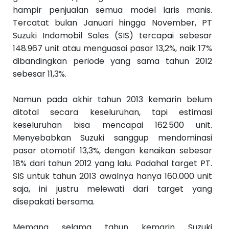
S
hampir penjualan semua model laris manis.
e
b
Tercatat bulan Januari hingga November, PT
el
Suzuki Indomobil Sales (SIS) tercapai sebesar
u
m
148.967 unit atau menguasai pasar 13,2%, naik 17%
n
dibandingkan periode yang sama tahun 2012
y
a
sebesar 11,3%.‬
››
Namun pada akhir tahun 2013 kemarin belum
ditotal secara keseluruhan, tapi estimasi
keseluruhan bisa mencapai 162.500 unit.
Menyebabkan Suzuki sanggup mendominasi
pasar otomotif 13,3%, dengan kenaikan sebesar
18% dari tahun 2012 yang lalu. Padahal target PT.
SIS untuk tahun 2013 awalnya hanya 160.000 unit
saja, ini justru melewati dari target yang
disepakati bersama.
Memang selama tahun kemarin Suzuki